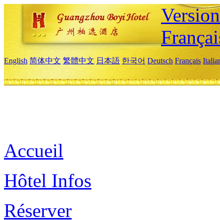
Versio
Françai
English
简体中文
繁體中文
日本語
한국어
Deutsch
Français
Itali
Accueil
Hôtel Infos
Réserver