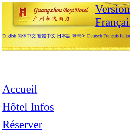
Versio
Françai
English
简体中文
繁體中文
日本語
한국어
Deutsch
Français
Itali
Accueil
Hôtel Infos
Réserver