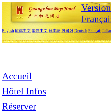
Versio
Françai
English
简体中文
繁體中文
日本語
한국어
Deutsch
Français
Itali
Accueil
Hôtel Infos
Réserver