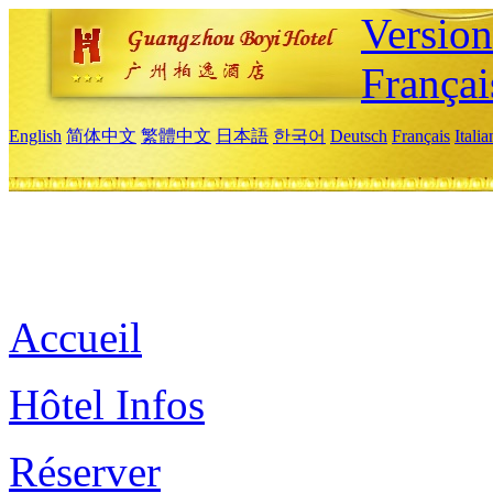
Versio
Françai
English
简体中文
繁體中文
日本語
한국어
Deutsch
Français
Itali
Accueil
Hôtel Infos
Réserver