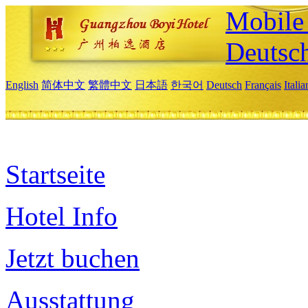
Mobile 
Deutsc
English
简体中文
繁體中文
日本語
한국어
Deutsch
Français
Itali
Startseite
Hotel Info
Jetzt buchen
Ausstattung