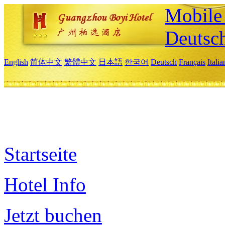
Mobile 
Deutsc
English
简体中文
繁體中文
日本語
한국어
Deutsch
Français
Itali
Startseite
Hotel Info
Jetzt buchen