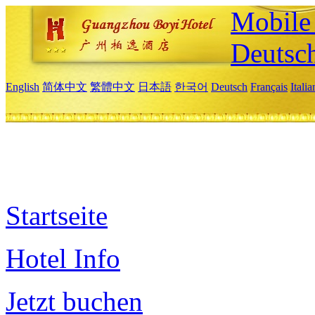
Mobile 
Deutsc
English
简体中文
繁體中文
日本語
한국어
Deutsch
Français
Itali
Startseite
Hotel Info
Jetzt buchen