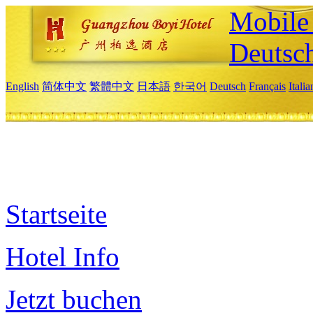
Mobile 
Deutsc
English
简体中文
繁體中文
日本語
한국어
Deutsch
Français
Itali
Startseite
Hotel Info
Jetzt buchen