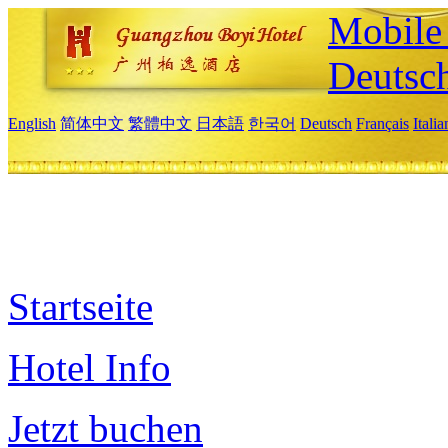
Mobile 
Deutsc
English
简体中文
繁體中文
日本語
한국어
Deutsch
Français
Itali
Startseite
Hotel Info
Jetzt buchen