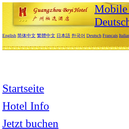
Mobile 
Deutsc
English
简体中文
繁體中文
日本語
한국어
Deutsch
Français
Itali
Startseite
Hotel Info
Jetzt buchen