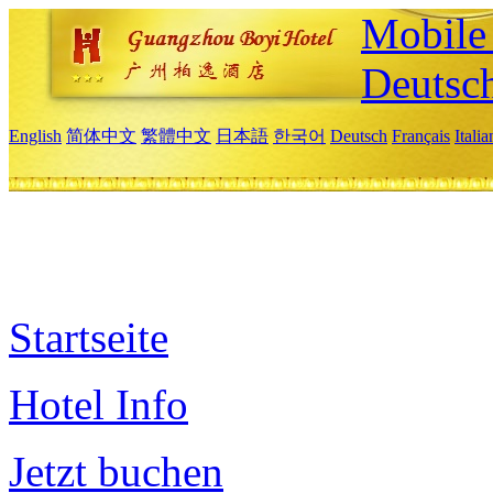
Mobile 
Deutsc
English
简体中文
繁體中文
日本語
한국어
Deutsch
Français
Itali
Startseite
Hotel Info
Jetzt buchen