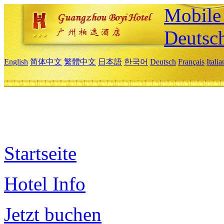
Mobile 
Deutsc
English
简体中文
繁體中文
日本語
한국어
Deutsch
Français
Itali
Startseite
Hotel Info
Jetzt buchen