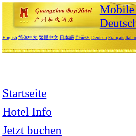
Mobile 
Deutsc
English
简体中文
繁體中文
日本語
한국어
Deutsch
Français
Itali
Startseite
Hotel Info
Jetzt buchen