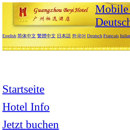
Mobile 
Deutsc
English
简体中文
繁體中文
日本語
한국어
Deutsch
Français
Itali
Startseite
Hotel Info
Jetzt buchen