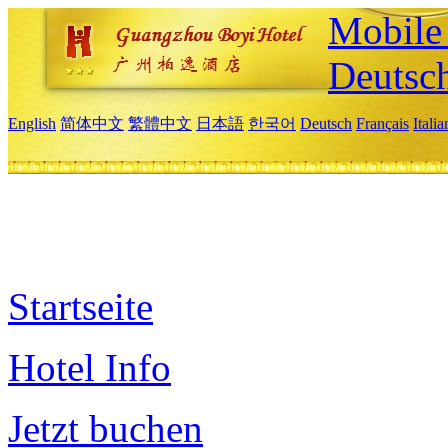
Mobile 
Deutsc
English
简体中文
繁體中文
日本語
한국어
Deutsch
Français
Itali
Startseite
Hotel Info
Jetzt buchen