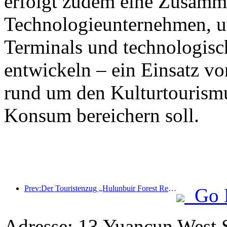
erfolgt zudem eine Zusamm
Technologieunternehmen, 
Terminals und technologisc
entwickeln – ein Einsatz vo
rund um den Kulturtourism
Konsum bereichern soll.
Prev:Der Touristenzug „Hulunbuir Forest Rendezvous - Daxinganling Express - Starlight Train - Tianyi Journey“ tritt seine Jungfernfahrt an.
Go 
Adresse: 13 Yuancun West S