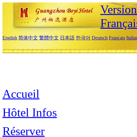
Versio
Françai
English
简体中文
繁體中文
日本語
한국어
Deutsch
Français
Itali
Accueil
Hôtel Infos
Réserver