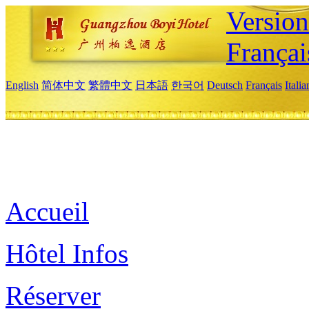
Versio
Françai
English
简体中文
繁體中文
日本語
한국어
Deutsch
Français
Itali
Accueil
Hôtel Infos
Réserver