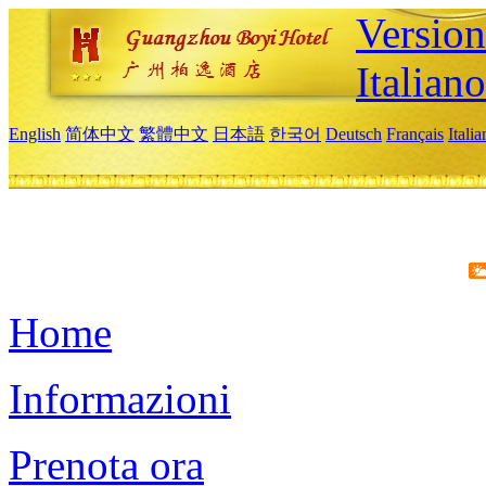
Version
Italiano
English
简体中文
繁體中文
日本語
한국어
Deutsch
Français
Itali
Home
Informazioni
Prenota ora