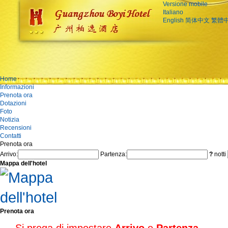
Versione mobile
Italiano
English
简体中文
繁體
Home
Informazioni
Prenota ora
Dotazioni
Foto
Notizia
Recensioni
Contatti
Prenota ora
Arrivo:
Partenza:
?
notti
Mappa dell'hotel
Prenota ora