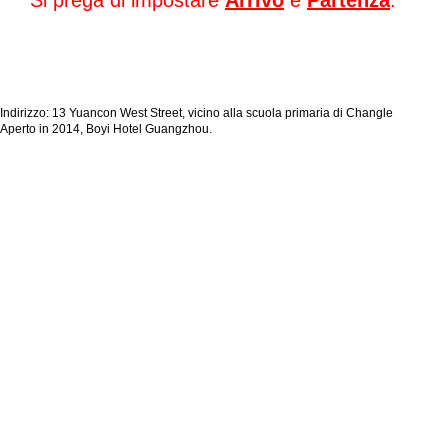
Si prega di impostare
Arrivo
e
Partenza
.
Indirizzo: 13 Yuancon West Street, vicino alla scuola primaria di Changle
Aperto in 2014, Boyi Hotel Guangzhou.