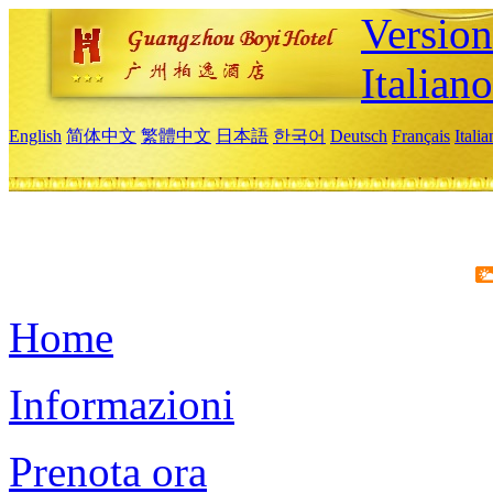
Version
Italiano
English
简体中文
繁體中文
日本語
한국어
Deutsch
Français
Itali
Home
Informazioni
Prenota ora