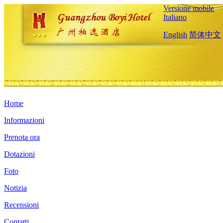
Versione mobile
Italiano
English
简体中文
Home
Informazioni
Prenota ora
Dotazioni
Foto
Notizia
Recensioni
Contatti