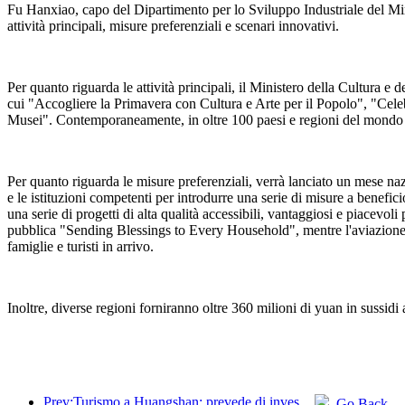
Fu Hanxiao, capo del Dipartimento per lo Sviluppo Industriale del Minist
attività principali, misure preferenziali e scenari innovativi.
Per quanto riguarda le attività principali, il Ministero della Cultura e 
cui "Accogliere la Primavera con Cultura e Arte per il Popolo", "Cele
Musei". Contemporaneamente, in oltre 100 paesi e regioni del mondo s
Per quanto riguarda le misure preferenziali, verrà lanciato un mese naz
e le istituzioni competenti per introdurre una serie di misure a benefi
una serie di progetti di alta qualità accessibili, vantaggiosi e piacevoli 
pubblica "Sending Blessings to Every Household", mentre l'aviazione civil
famiglie e turisti in arrivo.
Inoltre, diverse regioni forniranno oltre 360 milioni di yuan in sussidi a
Prev:Turismo a Huangshan: prevede di investire 530 milioni di yuan nella ristrutturazione degli hotel
Go Back