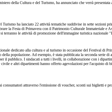
ero della Cultura e del Turismo, ha annunciato che verrà presentata al pu
del Turismo ha lanciato 22 attività tematiche suddivise in sette sezioni pr
brare la Festa di Primavera con il Patrimonio Culturale Immateriale e 
i terranno le attività di promozione dell'immagine turistica nazionale 
ionale dedicato alla cultura e al turismo in occasione del Festival di Pr
cio della popolazione. Ad esempio, è stata pubblicata la seconda serie d
per il pubblico. I sindacati a tutti i livelli, in collaborazione con i dipar
e e altri dipartimenti hanno offerto agevolazioni per l'acquisto di bigliet
i consumatori attraverso l'emissione di voucher, sconti sui biglietti e pro