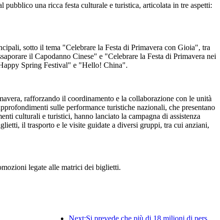
bblico una ricca festa culturale e turistica, articolata in tre aspetti:
incipali, sotto il tema "Celebrare la Festa di Primavera con Gioia", tra
Assaporare il Capodanno Cinese" e "Celebrare la Festa di Primavera nei
"Happy Spring Festival" e "Hello! China".
imavera, rafforzando il coordinamento e la collaborazione con le unità
i approfondimenti sulle performance turistiche nazionali, che presentano
timenti culturali e turistici, hanno lanciato la campagna di assistenza
ti, il trasporto e le visite guidate a diversi gruppi, tra cui anziani,
mozioni legate alle matrici dei biglietti.
Next:Si prevede che più di 18 milioni di persone entreranno e usciranno dal Paese durante i 9 giorni di festività della Festa di Primavera.