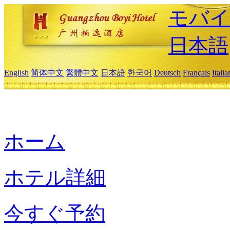
モバイ
日本語
English
简体中文
繁體中文
日本語
한국어
Deutsch
Français
Itali
ホーム
ホテル詳細
今すぐ予約