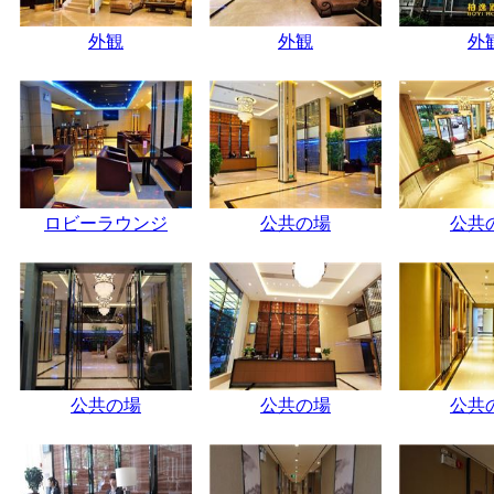
外観
外観
外
ロビーラウンジ
公共の場
公共
公共の場
公共の場
公共