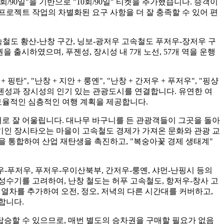
0회/90일"을 기반으로 "10회/90일" 티켓을 추가했습니다. 승객이
 프로젝트 작업의 차별화된 요구 사항을 더 잘 충족할 수 있어 편
속철도 황산-난창 구간, 닝보-광저우 고속철도 푸저우-장저우 구
 출시하였으며, 푸젠성, 장시성 내 7개 노선, 57개 역을 운행
탄", "난창 + 지안 + 룽옌", "난창 + 간저우 + 푸저우", "핑샹
은 푸젠성과 장시성의 인기 있는 관광도시를 연결합니다. 유연한 여
 효율적인 심층적인 여행 계획을 제공합니다.
로 잘 어울립니다. 대나무 바구니를 든 관광객들이 그곳을 돌아
서기인 장시타오는 마을이 고속철도 경제가 가져온 문화와 관광 교
동을 통합하여 산업 재탄생을 촉진하고, "복숭아꽃 경제 생태계"
-푸저우, 푸저우-우이산북부, 간저우-룽옌, 샤먼-난핑시 등의
수기를 고려하여, 난창 철도는 허푸 고속철도, 항저우-창사 고
 열차를 추가하여 오전, 정오, 저녁의 다른 시간대를 커버하고,
합니다.
승할 수 있으므로, 매번 별도의 승차권을 구매할 필요가 없음