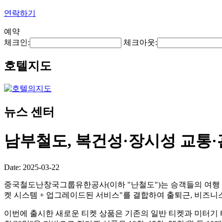
연락하기
예약
체크인:
체크아웃:
호텔지도
뉴스 센터
남부철도, 복건성·장시성 교통·
Date: 2025-03-22
중국철도난창국그룹유한공사(이하 "난철도")는 승객들의 여행 옵
켓 시스템 + 업그레이드된 서비스"를 결합하여 출퇴근, 비즈니
이번에 출시한 새로운 티켓 상품은 기존의 일반 티켓과 미터기 