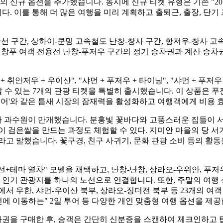
10개의 신규 옵션을 추가했습니다. 동시에 신규 티켓 유형은 기존 "2
다. 이를 통해 더 많은 여행을 미리 계획하고 출퇴근, 출장, 단기
선 구간, 상하이-쿤밍 고속철도 난창-창사 구간, 항저우-창사 고
, 창푸 여객 전용선 난창-푸저우 구간의 정기 승차권과 계산 승차권을
저우 + 우이산", "샤먼 + 푸저우 + 타이닝", "샤먼 + 푸저우 + 핑
로 여행할 수 있는 7개의 관광 티켓을 특별히 출시했습니다. 이 상품
 간 투어'와 같은 틈새 시장의 잠재력을 활성화하고 여행객에게 비용
 과수원이 만개했습니다. 분홍빛 꽃바다와 고풍스러운 집들이 서
이 검은쌀을 만드는 과정도 체험할 수 있다. 지미안 마을의 당 
라고 말했습니다. 꽃구경, 친구 사귀기, 문화 관광 소비 등의 활
테마 열차" 모델을 채택하고, 난창-난창, 상라오-우위안, 푸저우
기 관광지를 하나의 노선으로 연결합니다. 또한, 주말의 여행 성
서 우한, 샤먼-우이산 북부, 상라오-징더전 북부 등 23개의 여객
전에 이동하는" 2일 투어 등 다양한 개인 맞춤형 여행 옵션을 제공
권을 구매한 후, 승객은 간단히 신분증을 스캔하여 체크인하고 탑