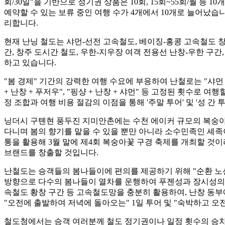
회/30일"을 기반으로 정기권 상품은 10회, 15회~55회/월 등 
예약할 수 있는 보류 중인 여행 수가 4개에서 10개로 늘어났습니
리합니다.
현재 난닝 철도는 샤먼-선전 고속철도, 베이징-홍콩 고속철도 창
간, 창주 도시간 철도, 우한-지우장 여객 전용선 난창-우한 구간
하고 있습니다.
"봄 경제" 기간의 강력한 여행 수요에 부응하여 난철로는 "샤먼 + 취안
+ 난창 + 푸저우", "핑샹 + 난창 + 샤먼" 등 고정된 횟수
정 조합과 여행 비용 절감의 이점을 통해 '주말 투어' 및 '성
닝더시 구톈현 풍두진 지미안촌에는 수천 에이커 규모의 복숭아
다니며 봄의 향기를 맡을 수 있을 뿐만 아니라 소수민족인 셰족
통을 활용해 3월 말에 제4회 복숭아꽃 구경 축제를 개최할 것이
브랜드를 창출할 것입니다.
난철도는 승객들의 봄나들이에 편의를 제공하기 위해 "순환 노선+
방향으로 다수의 봄나들이 열차를 운행하여 푸젠성과 장시성의 인
속철도 황창 구간 등 고속철도망을 충분히 활용하여, 난창 동부에
"오전에 출발하여 저녁에 돌아오는" 1일 투어 및 "숙박하고 오
철도청에서는 승객 여러분께 철도 정기권이나 일정 횟수의 승차