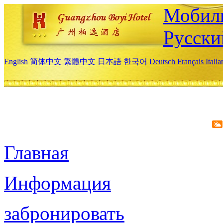
Мобиль
Русски
English
简体中文
繁體中文
日本語
한국어
Deutsch
Français
Itali
Главная
Информация
забронировать