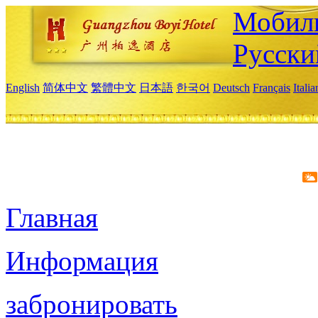
Мобиль
Русски
English
简体中文
繁體中文
日本語
한국어
Deutsch
Français
Itali
Главная
Информация
забронировать