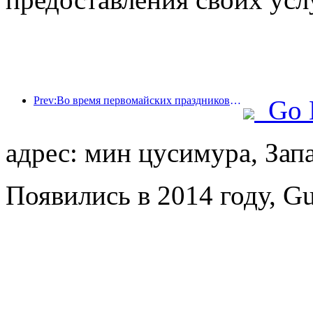
Prev:Во время первомайских праздников по железной дороге в дельте реки Янцзы было перевезено более 21,38 миллиона пассажиров.
Go 
адрес: мин цусимура, Зап
Появились в 2014 году, Gu