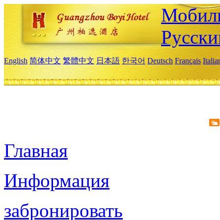
Мобиль
Русски
English
简体中文
繁體中文
日本語
한국어
Deutsch
Français
Itali
Главная
Информация
забронировать