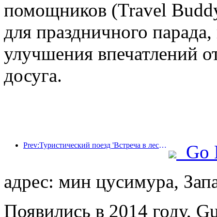
помощников (Travel Budd
для праздничного парада,
улучшения впечатлений от
досуга.
Prev:Туристический поезд 'Встреча в лесу Хулунбуир - Экспресс Дасинганлин - Поезд 'Звездный свет' - Путешествие в Тяньи' совершает свой первый рейс.
Go 
адрес: мин цусимура, Зап
Появились в 2014 году, Gu