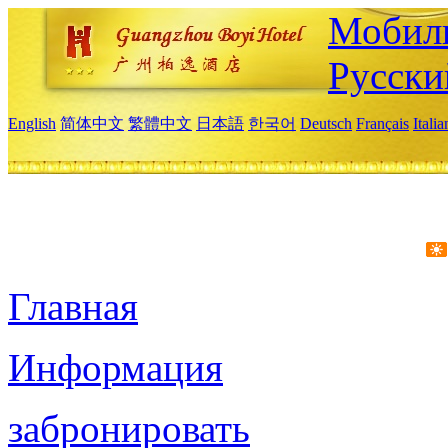
Мобиль
Русски
English
简体中文
繁體中文
日本語
한국어
Deutsch
Français
Itali
Главная
Информация
забронировать