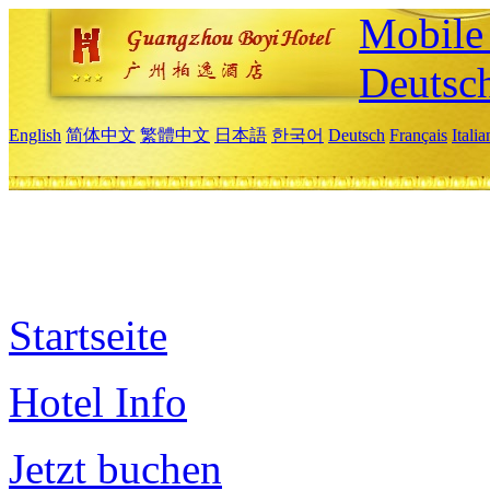
Mobile 
Deutsc
English
简体中文
繁體中文
日本語
한국어
Deutsch
Français
Itali
Startseite
Hotel Info
Jetzt buchen