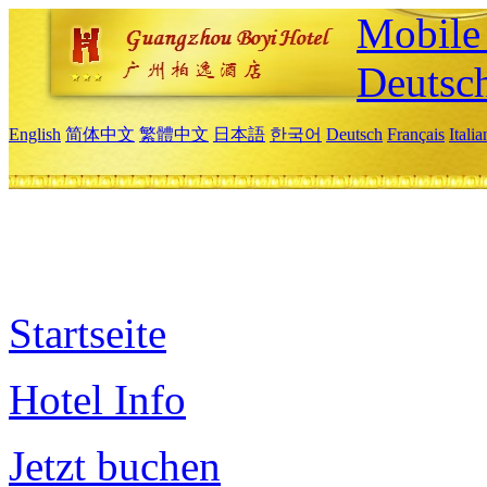
Mobile 
Deutsc
English
简体中文
繁體中文
日本語
한국어
Deutsch
Français
Itali
Startseite
Hotel Info
Jetzt buchen