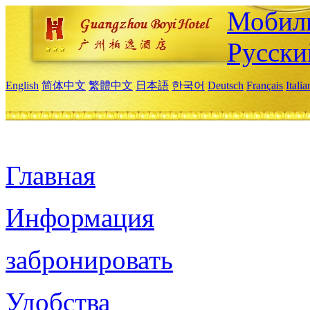
Мобиль
Русски
English
简体中文
繁體中文
日本語
한국어
Deutsch
Français
Itali
Главная
Информация
забронировать
Удобства