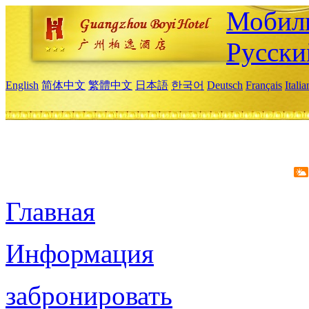
Мобиль
Русски
English
简体中文
繁體中文
日本語
한국어
Deutsch
Français
Itali
Главная
Информация
забронировать