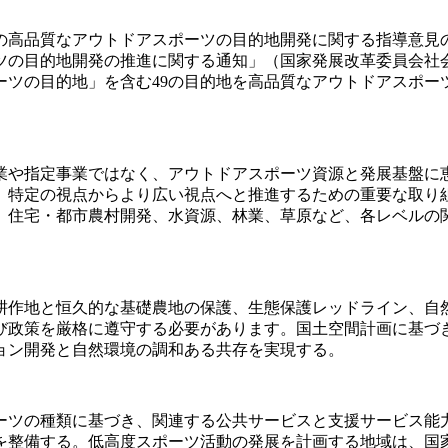
高品質なアウトドアスポーツの目的地開発に関する指導意見の伝達
目的地開発の推進に関する通知」（国家発展改革委員会社会[2
ーツの目的地」を含む49の目的地を高品質なアウトドアスポー
事業や指定事業ではなく、アウトドアスポーツ資源と発展基盤
、特定の視点からより広い視点へと推進するための重要な取り
、住宅・都市農村開発、水資源、林業、草原など、各レベルの
耕作地と恒久的な基礎農地の保護、生態保護レッドライン、自
び政策を厳格に遵守する必要があります。国土空間計画に基づ
ョン開発と自然環境の調和ある共存を実現する。
ーツの種類に基づき、関連する公共サービスと支援サービス能
を整備する。低高度スポーツ活動の発展を計画する地域は、国