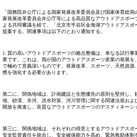
「国務院弁公庁による国家発展改革委員会及び国家体育総局の
家発展改革委員会弁公庁等による高品質なアウトドアスポーツの
よる共同審議を経て、「北京市平谷区金海湖アウトドアスポ
提案する。関連事項は以下のとおり通知する。
1. 質の高いアウトドアスポーツの拠点整備は、単なる試行
業です。これは、我が国のアウトドアスポーツ産業の発展を
で極めて意義深いものです。発展改革、スポーツ、天然資源
携を強化する必要があります。
第二に、関係地域は、計画建設と生態優先の原則を堅持し、
地、砂漠、氷河、洪水対策、河川管理に関する関連法規およ
開放を推進し、良質なアウトドアスポーツのデスティネーシ
第三に、関係地域は、それぞれの得意とするアウトドアスポ
安全監督責任を統合し、安全確保能力を高め、緊急救助体制