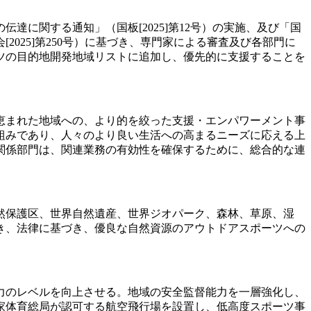
に関する通知」（国板[2025]第12号）の実施、及び「国
025]第250号）に基づき、専門家による審査及び各部門に
ツの目的地開発地域リストに追加し、優先的に支援することを
に恵まれた地域への、より的を絞った支援・エンパワーメント事
組みであり、人々のより良い生活への高まるニーズに応える上
関係部門は、関連業務の有効性を確保するために、総合的な連
然保護区、世界自然遺産、世界ジオパーク、森林、草原、湿
き、法律に基づき、優良な自然資源のアウトドアスポーツへの
力のレベルを向上させる。地域の安全監督能力を一層強化し、
家体育総局が認可する航空飛行場を設置し、低高度スポーツ事